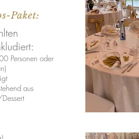
s-Paket:
hlten
kludiert:
100 Personen oder
n)
igt
stehend aus
/Dessert
g)