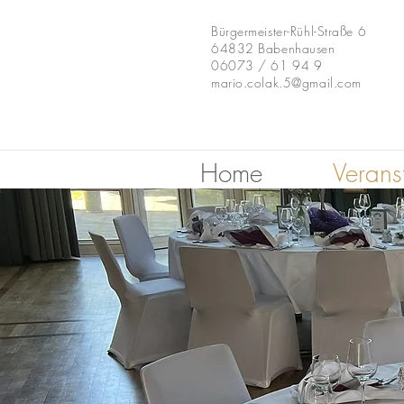
Bürgermeister-Rühl-Straße 6
64832 Babenhausen
06073 / 61 94 9
mario.colak.5@gmail.com
Home
Verans