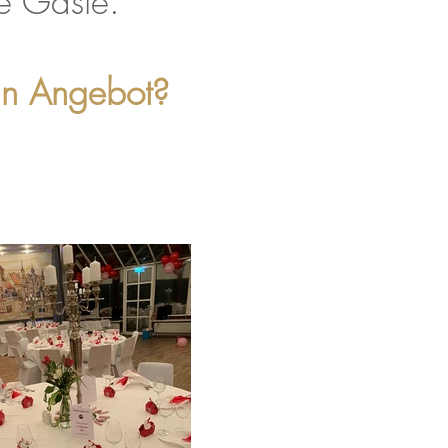
hre Gäste.
in Angebot?